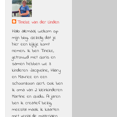
Tineke van der Linden
Hallo allemaal, welkom op
mijn blog. Gezellig dat je
hier een kijkje komt
nemen. Ik ben Tineke,
getrouwd met Goris en
samen hebben we 3
kinderen: Jacqueline, Hilary
en Maurice en een
schoonzoon Gert. Ook ben
ik oma van 2 kleinkinderen:
Martine en Guido. Al jaren
ben ik creatief bezig,
meestal maak ik kaarten
met veelal de materialen