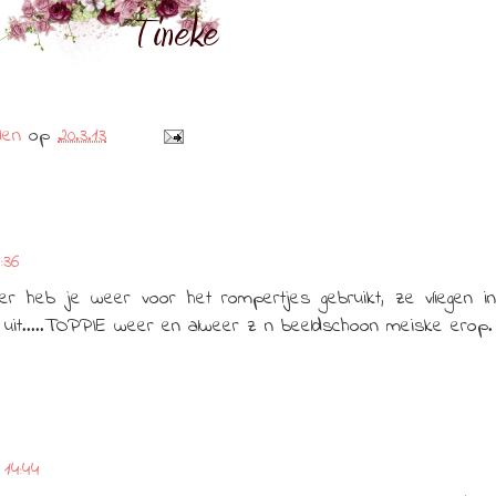
den
op
20.3.13
:36
r heb je weer voor het rompertjes gebruikt, ze vliegen in
k uit.....TOPPIE weer en alweer z n beeldschoon meiske erop.
14:44