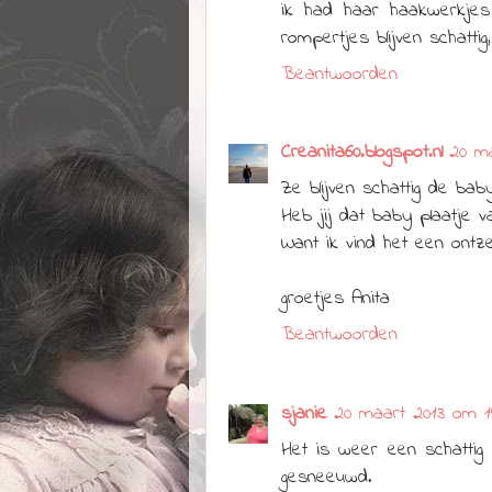
ik had haar haakwerkjes
rompertjes blijven schattig
Beantwoorden
Creanita60.blogspot.nl
20 ma
Ze blijven schattig de bab
Heb jij dat baby plaatje va
Want ik vind het een ontzet
groetjes Anita
Beantwoorden
sjanie
20 maart 2013 om 1
Het is weer een schattig 
gesneeuwd.