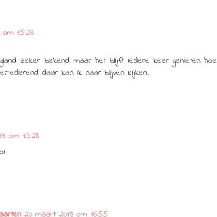
 om 15:23
logland zeker bekend maar het blijft iedere keer genieten hoe
rtederend daar kan ik naar blijven kijken!
13 om 15:28
oi
aarten
20 maart 2013 om 16:55