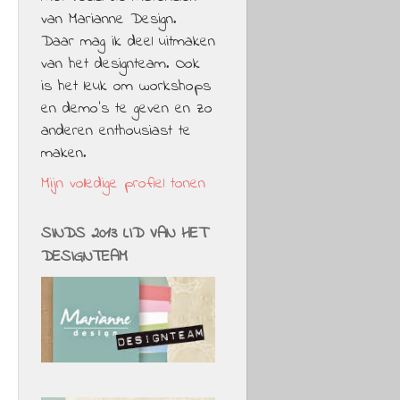
van Marianne Design.
Daar mag ik deel uitmaken
van het designteam. Ook
is het leuk om workshops
en demo's te geven en zo
anderen enthousiast te
maken.
Mijn volledige profiel tonen
SINDS 2013 LID VAN HET
DESIGNTEAM