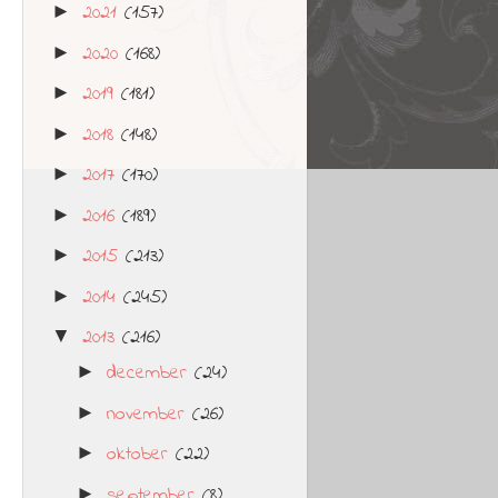
2021
(157)
►
2020
(168)
►
2019
(181)
►
2018
(148)
►
2017
(170)
►
2016
(189)
►
2015
(213)
►
2014
(245)
►
2013
(216)
▼
december
(24)
►
november
(26)
►
oktober
(22)
►
september
(8)
►