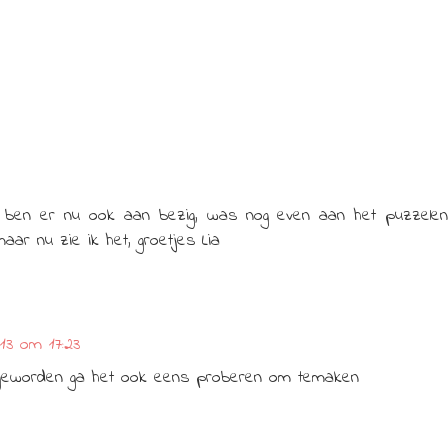
, ben er nu ook aan bezig, was nog even aan het puzzelen
ar nu zie ik het, groetjes Lia
13 om 17:23
 geworden ga het ook eens proberen om temaken