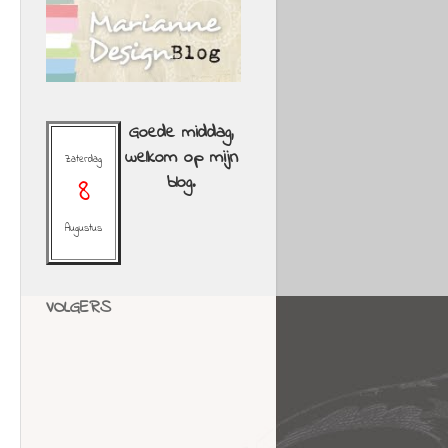
Goede middag,
welkom op mijn
Zaterdag
8
blog.
Augustus
VOLGERS