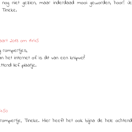
 nog niet gezien, maar inderdaad mooi geworden, hoor! Je
, Tineke.
art 2013 om 14:45
y rompertjes,
n het internet of is dit van een knipvel?
tend lief plaatje.
4:50
rompertje, Tineke. Hier heeft het ook bijna de hele ochtend