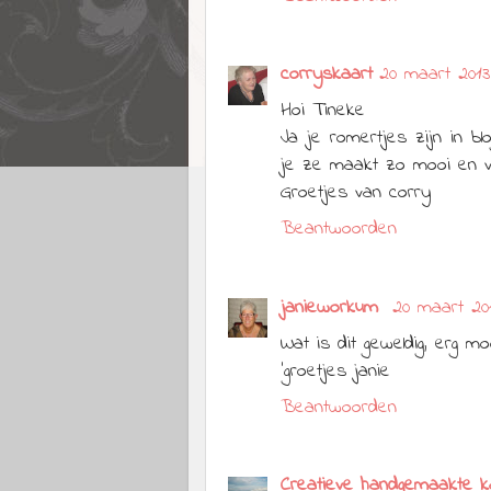
corryskaart
20 maart 2013
Hoi Tineke
Ja je romertjes zijn in b
je ze maakt zo mooi en ve
Groetjes van corry
Beantwoorden
janieworkum
20 maart 20
Wat is dit geweldig, erg mo
'groetjes janie
Beantwoorden
Creatieve handgemaakte k