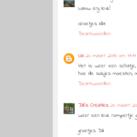
Wauw erg leuk!
Groetjes ida
Beantwoorden
Lia
20 maart 2013 om 17:11
Het is weer een schatje
hoe de sokjes moesten, ma
Beantwoorden
Dili's Creaties
20 maart 20
weer een leuk rompertje
groetjes Dili