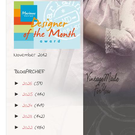
November 2012
BLOGARCHIEF
2026
(59)
►
2025
(114)
►
2024
(149)
►
2023
(142)
►
2022
(134)
►