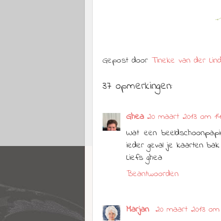
Gepost door
Tineke van der Lin
37 opmerkingen:
Ghea
20 maart 2013 om 14
Wat een beeldschoonpapie
ieder geval je kaarten ba
Liefs ghea
Beantwoorden
Marjan
20 maart 2013 om 