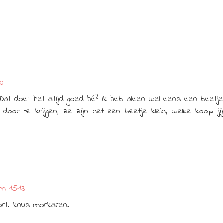
0
 Dat doet het altijd goed hé? Ik heb alleen wel eens een beetje
oor te krijgen, ze zijn net een beetje klein, welke koop jij
m 15:13
ort. knus morkaren.