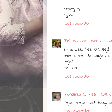
Groetjes,
Sjanie
Beantwoorden
Tini
20 maart 2013 om 15:1
Hij is weer heel leuk zeg!
moeite met de sokjes er d
altijd?
Gr. Tini
Beantwoorden
morkaren
20 maart 2013 o
Meget, meget sødt baby k
Beantwoorden