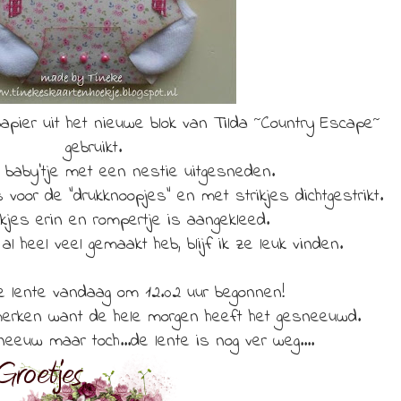
papier uit het nieuwe blok van Tilda ~Country Escape~
gebruikt.
g baby'tje met een nestie uitgesneden.
s voor de "drukknoopjes" en met strikjes dichtgestrikt.
kjes erin en rompertje is aangekleed.
al heel veel gemaakt heb, blijf ik ze leuk vinden.
de lente vandaag om 12.02 uur begonnen!
 merken want de hele morgen heeft het gesneeuwd.
neeuw maar toch...de lente is nog ver weg....